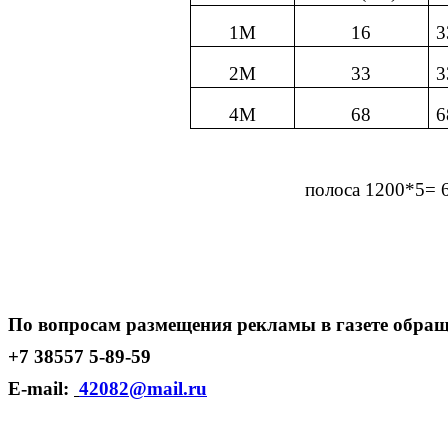
1М
16
3
2М
33
3
4М
68
6
полоса 1200*5= 
По вопросам размещения рекламы в газете обращ
+7 38557 5-89-59
E-mail:
42082@mail.ru