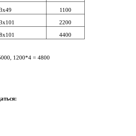
3х49
1100
3х101
2200
8х101
4400
6000, 1200*4 = 4800
аться: