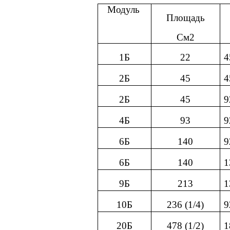
Модуль
Площадь
См2
1Б
22
4
2Б
45
4
2Б
45
9
4Б
93
9
6Б
140
9
6Б
140
1
9Б
213
1
10Б
236 (1/4)
9
20Б
478 (1/2)
1