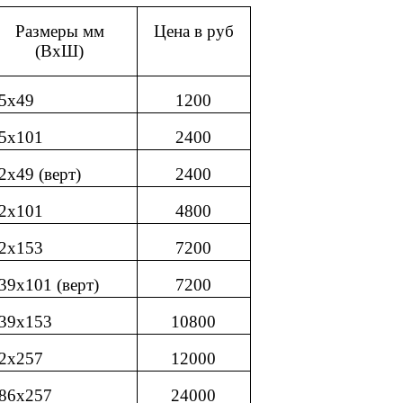
Размеры мм
Цена в руб
(ВхШ)
5х49
1200
5х101
2400
2х49 (верт)
2400
2х101
4800
2х153
7200
39х101 (верт)
7200
39х153
10800
2х257
12000
86х257
24000